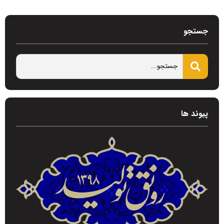
جستجو
پیوند ها