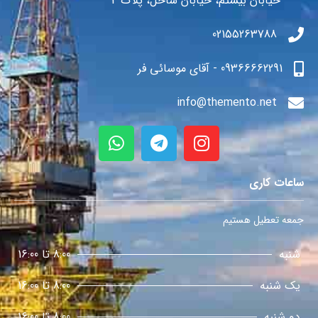
خیابان بیستم، خیابان ساحل، پلاک 4
02155263788
09366662291 - آقای موسائی فر
info@themento.net
ساعات کاری
جمعه تعطیل هستیم
شنبه
8:00 تا 16:00
یک شنبه
8:00 تا 16:00
دو شنبه
8:00 تا 16:00