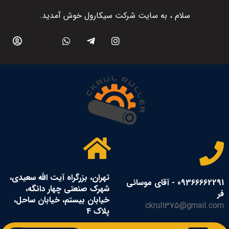
سلام ، به سایت شرکت سیکارول خوش آمدید.
تهران، بزرگراه آیت الله سعیدی،
09366662291 - آقای موسائی
شهرک صنعتی چهار دانگه،
فر
خیابان بیستم، خیابان ساحل،
ckrul1375@gmail.com
پلاک 4